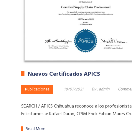
Nuevos Certificados APICS
Publicaciones
18/07/2021
By :
admin
Commen
SEARCH / APICS Chihuahua reconoce a los profesionistas
Felicitamos a: Rafael Duran, CPIM Erick Fabian Mares Cru
Read More