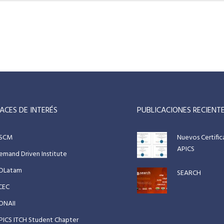
ACES DE INTERÉS
PUBLICACIONES RECIENT
SCM
Nuevos Certifi
APICS
emand Driven Institute
DLatam
SEARCH
CEC
ONAII
PICS ITCH Student Chapter