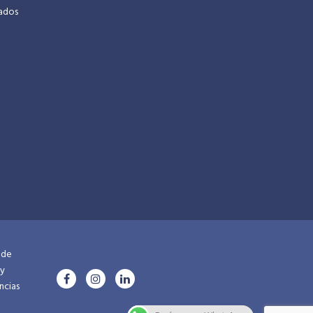
cados
 de
 y
ncias