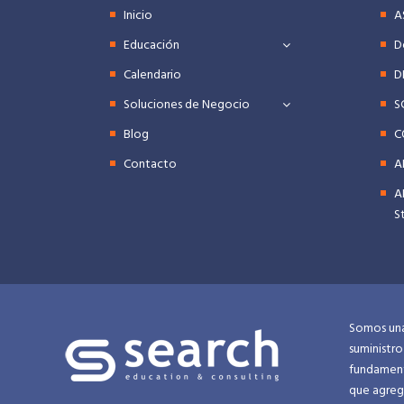
Inicio
A
Educación
D
Calendario
D
Soluciones de Negocio
S
Blog
C
Contacto
A
A
S
Somos una
suministro
fundament
que agreg