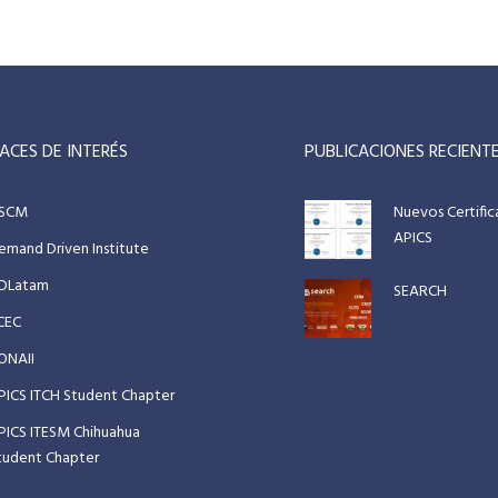
ACES DE INTERÉS
PUBLICACIONES RECIENT
SCM
Nuevos Certifi
APICS
emand Driven Institute
DLatam
SEARCH
CEC
ONAII
PICS ITCH Student Chapter
PICS ITESM Chihuahua
tudent Chapter